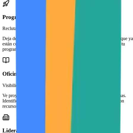
Programas de emprendimiento e incubadoras
Recluta desde un pipeline vivo
Deja de depender de convocatorias abiertas. Descubre equipos que ya
están construyendo, evalúa tracción real y tráelos a los rieles de tu
programa.
Oficina de investigación (VRI)
Visibilidad sobre investigación estudiantil
Ve proyectos de investigación emergiendo en todas las disciplinas.
Identifica trabajo alineado a líneas institucionales y conéctalo con
recursos y apoyo.
Liderazgo universitario