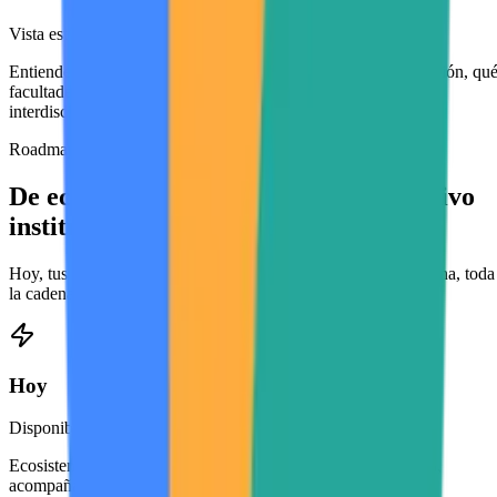
Vista estratégica del ecosistema completo
Entiende dónde están ocurriendo la innovación y la investigación, qu
facultades están activas y dónde crece la colaboración
interdisciplinaria. Datos para decisiones, no anécdotas.
Roadmap
De ecosistema visible a sistema operativo
institucional
Hoy, tus programas descubren y acompañan proyectos. Mañana, toda
la cadena de innovación e investigación opera aquí.
Hoy
Disponible
Ecosistema abierto de proyectos, descubrimiento institucional,
acompañamiento de proyectos en programas, visibilidad