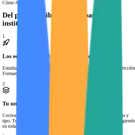
Cómo funciona
Del proyecto libre al acompañamiento
institucional
1
Los estudiantes publican libremente
Estudiantes crean proyectos de innovación e investigación sin fricción
Forman equipos, iteran ideas y colaboran orgánicamente.
2
Tu universidad ve lo que está pasando
Cocreaciones organiza la actividad por facultad, disciplina, etapa y
tipo. Tus programas obtienen un mapa vivo de lo que está emergiend
en toda la universidad.