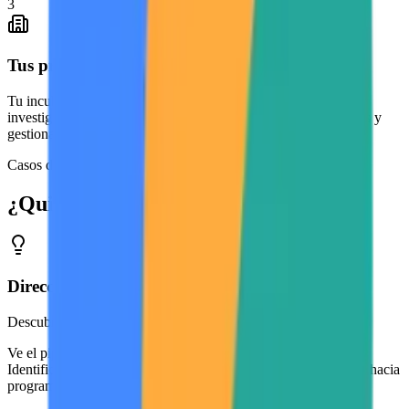
3
Tus programas identifican y acompañan
Tu incubadora encuentra su próxima cohorte. Tu oficina de
investigación detecta proyectos alineados. Los traen a sus rieles y
gestionan la relación desde la misma plataforma.
Casos de uso
¿Quién opera en Cocreaciones?
Dirección de innovación
Descubre proyectos antes de que toquen tu puerta
Ve el pipeline completo de innovación en todas las facultades.
Identifica proyectos con potencial de crecimiento y canalízalos hacia
programas de incubación, funding o mentoría.