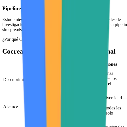
Pipeline unificado de postulaciones
Estudiantes postulan a programas, incubadoras y oportunidades de
investigación desde la plataforma. Los programas gestionan su pipeli
sin spreadsheets.
¿Por qué Cocreaciones?
Cocreaciones vs. el enfoque tradicional
Enfoque tradicional
Cocreaciones
Tus programas
Prospección pasiva
descubren proyectos
Descubrimiento
y manual de talento
activos en todo el
ecosistema
Toda la universidad 
Limitado a silos
innovación e
operacionales: cada
Alcance
investigación, todas las
programa, facultad o
facultades, un solo
unidad ve solo lo suyo
ecosistema