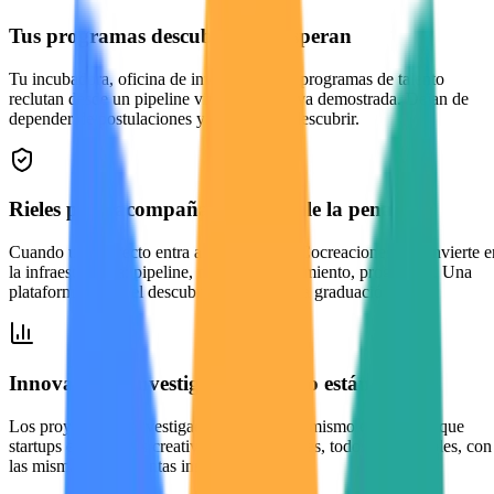
Tus programas descubren, no esperan
Tu incubadora, oficina de investigación y programas de talento
reclutan desde un pipeline vivo de iniciativa demostrada. Dejan de
depender de postulaciones y empiezan a descubrir.
Rieles para acompañar lo que vale la pena
Cuando un proyecto entra a tu programa, Cocreaciones se convierte e
la infraestructura: pipeline, mentoría, seguimiento, progresión. Una
plataforma desde el descubrimiento hasta la graduación.
Innovación e investigación, mismo estándar
Los proyectos de investigación viven en el mismo ecosistema que
startups e iniciativas creativas. Todos visibles, todos descubribles, con
las mismas herramientas institucionales.