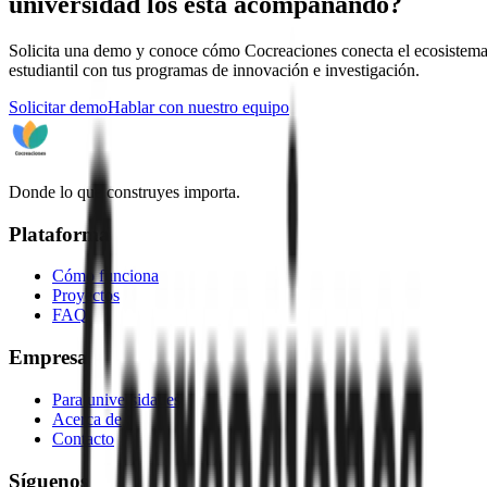
universidad los está acompañando?
Solicita una demo y conoce cómo Cocreaciones conecta el ecosistem
estudiantil con tus programas de innovación e investigación.
Solicitar demo
Hablar con nuestro equipo
Donde lo que construyes importa.
Plataforma
Cómo funciona
Proyectos
FAQ
Empresa
Para universidades
Acerca de
Contacto
Síguenos