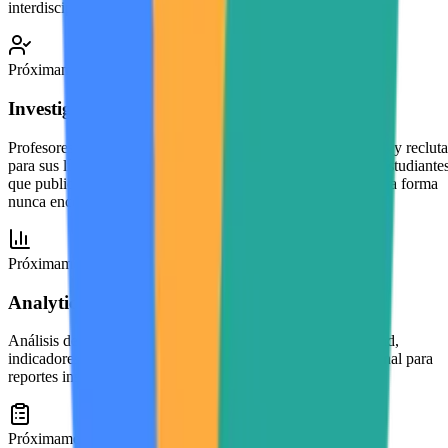
interdisciplinaria de innovación e investigación.
Próximamente
Investigadores reclutan desde el ecosistema
Profesores e investigadores exploran portafolios estudiantiles y reclut
para sus líneas de investigación según trabajo demostrado. Estudiante
que publican ganan visibilidad ante oportunidades que de otra forma
nunca encontrarían.
Próximamente
Analytics institucionales avanzados
Análisis de tendencias, patrones de colaboración interfacultad,
indicadores de salud del ecosistema y seguimiento longitudinal para
reportes institucionales.
Próximamente