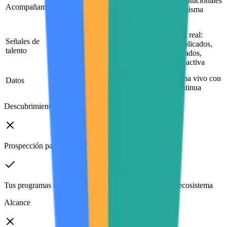
Spreadsheets,
Rieles institucionales
Acompañamiento
emails, reuniones ad-
dentro de la misma
hoc
plataforma
Ejecución real:
Intuición y
Señales de
proyectos publicados,
estimaciones
talento
equipos formados,
aproximadas
colaboración activa
Ecosistema vivo con
Datos
Reportes estáticos
actividad continua
Descubrimiento
Prospección pasiva y manual de talento
Tus programas descubren proyectos activos en todo el ecosistema
Alcance